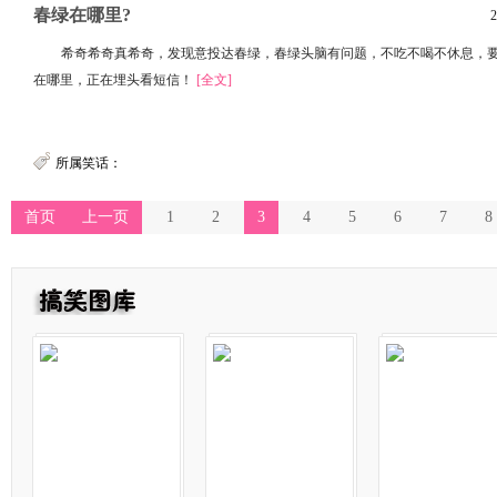
春绿在哪里?
2
希奇希奇真希奇，发现意投达春绿，春绿头脑有问题，不吃不喝不休息，
在哪里，正在埋头看短信！
[全文]
所属笑话：
首页
上一页
1
2
3
4
5
6
7
8