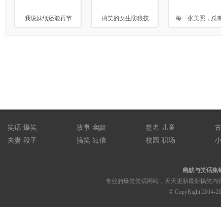
我说妹纸还能再节
搞笑的女生防狼技
每一张美照，总
笑话
爆笑
故事
幽默
签名
儿童
夫妻
段子
搞笑
短信
校园
职场
幽默与笑话集
专业的爆笑笑话网站，天天更新最新搞笑内容；
© CopyRight 2014-2