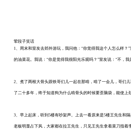
荤段子笑话
1、周末和室友去郊外游玩，我问他：“你觉得我这个人怎么样？
的油菜花。我说：“你是觉得我很阳光乐观吗？”室友说：“不，我是说
2、煮了两根大骨头跟铁哥们儿一起在那啃，啃了一会儿，哥们儿
了二十多年，终于知道狗为什么啃骨头的时候要歪脑袋，能使上
3、早上起床，听到5楼有吵架声。上去一看原来是5楼王先生和
老板明显占下风，大家都在拉王先生，只见王先生拿着菜刀指着李