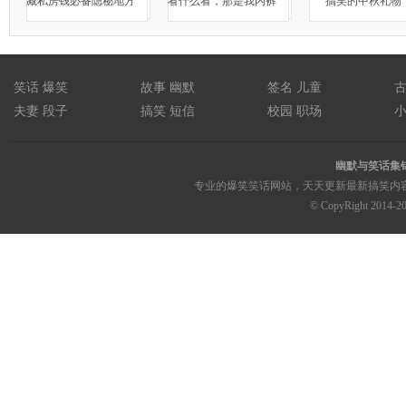
藏私房钱必备隐秘地方
看什么看，那是我内裤
搞笑的中秋礼物
笑话
爆笑
故事
幽默
签名
儿童
夫妻
段子
搞笑
短信
校园
职场
幽默与笑话集
专业的爆笑笑话网站，天天更新最新搞笑内容；
© CopyRight 2014-2