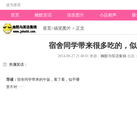
设为首页
|
首页
幽默笑话
搞笑图片
小品相声
爆
专题
首页
>
搞笑图片
> 正文
宿舍同学带来很多吃的，似乎·
2014-09-27 21:46:01
来源：
幽默与笑话集锦
点击
所属笑话：
导读：
宿舍同学带来的午饭，看了看，似乎哪
里不对······