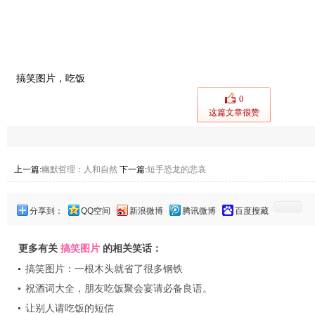
搞笑图片，吃饭
0
这篇文章很赞
上一篇:
幽默哲理：人和自然
下一篇:
短手恐龙的悲哀
分享到：
QQ空间
新浪微博
腾讯微博
百度搜藏
更多有关
搞笑图片
的相关笑话：
搞笑图片：一根木头就省了很多钢铁
祝酒词大全，朋友吃饭聚会宴请必备良语。
让别人请吃饭的短信