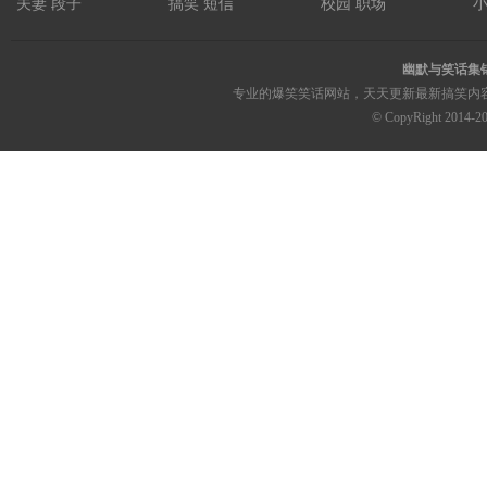
夫妻
段子
搞笑
短信
校园
职场
幽默与笑话集
专业的爆笑笑话网站，天天更新最新搞笑内容；
© CopyRight 2014-2