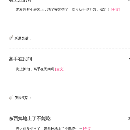
老板叫买个表装上，糟了安装错了，幸亏动手能力强，搞定！
[全文]
所属笑话：
高手在民间
2
街上抓拍，高手在民间啊
[全文]
所属笑话：
东西掉地上了不能吃
2
告诉你多少次了，东西掉地上了不能吃······
[全文]