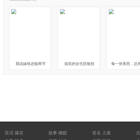
我说妹纸还能再节
搞笑的女生防狼技
每一张美照，总
笑话
爆笑
故事
幽默
签名
儿童