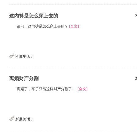
这内裤是怎么穿上去的
2
请问，这内裤是怎么穿上去的？
[全文]
所属笑话：
离婚财产分割
2
离婚了，车子只能这样财产分割了····
[全文]
所属笑话：