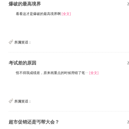
爆破的最高境界
2
看看这才是爆破的最高境界啊
[全文]
所属笑话：
考试差的原因
2
怪不得我成绩差，原来画重点的时候用错了笔···
[全文]
所属笑话：
超市促销还是丐帮大会？
2