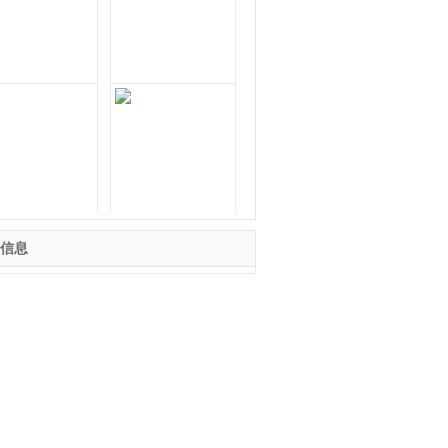
葩的二货炒菜就
因为有了快乐的钥
了半天看到这结
真的太谢谢你的
信息
这蜡像也是“太
据说能找到6处以