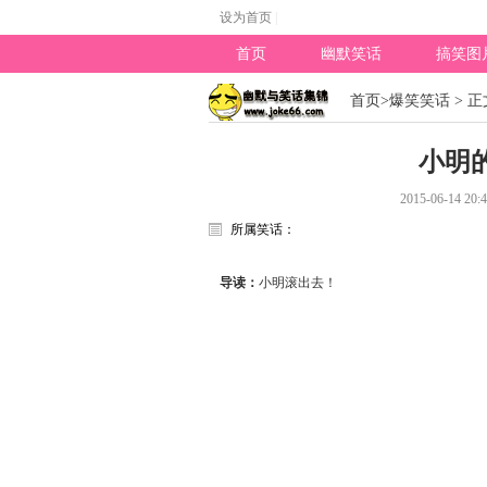
设为首页
|
首页
幽默笑话
搞笑图
专题
首页
>
爆笑笑话
> 正
小明
2015-06-14 20:
所属笑话：
导读：
小明滚出去！