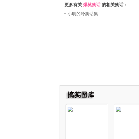
更多有关
爆笑笑话
的相关笑话：
小明的冷笑话集