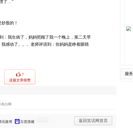
奇
惯了…”
是炒股的！
写到：我生病了，妈妈照顾了我一个晚上，第二天早
夹
，我感动了。。。老师评语到：你妈妈是睁着眼睛
服务
7
这篇文章很赞
得表白啊
返回笑话网首页
腾讯微博
百度搜藏