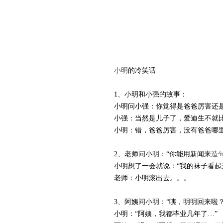
小明
的冷笑话
1、小明和小强的故事：
小明问小强：你觉得是爸爸厉害还
小强：当然是儿子了，爱迪生不就
小明：错，爸爸厉害，没有爸爸哪
2、老师问小明：“你能用新闻来
造
小明想了一会就说：“我的袜子看起
老师：小明滚出去。。。
3、阿姨问小明：“咦，明明回来啦
小明：“阿姨，我都毕业几年了…”