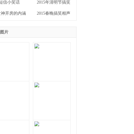
短信小笑话
2015年清明节搞笑
女神开房的内涵
2015春晚搞笑相声
图片
个钱不是问题的
据说这是40年前的