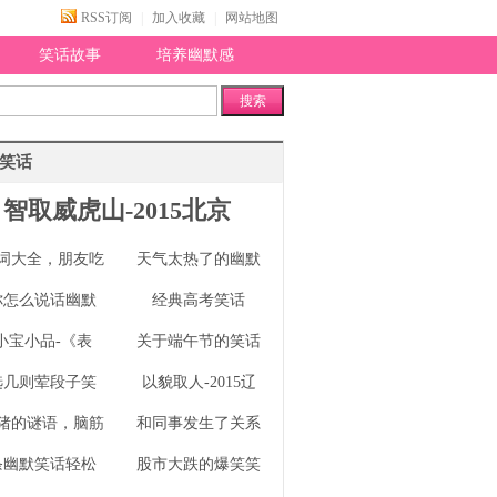
RSS订阅
|
加入收藏
|
网站地图
笑话故事
培养幽默感
搜索
笑话
智取威虎山-2015北京
词大全，朋友吃
天气太热了的幽默
你怎么说话幽默
经典高考笑话
小宝小品-《表
关于端午节的笑话
选几则荤段子笑
以貌取人-2015辽
猪的谜语，脑筋
和同事发生了关系
条幽默笑话轻松
股市大跌的爆笑笑