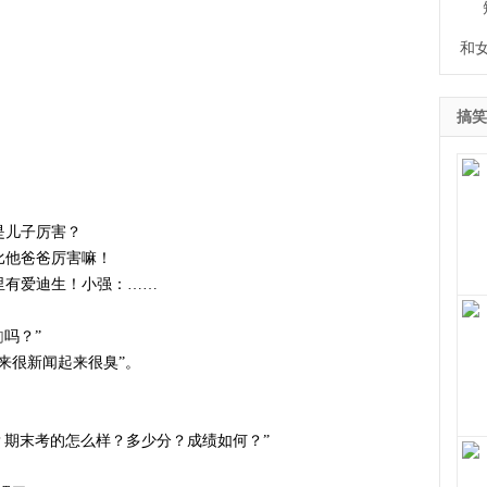
和
搞笑
是儿子厉害？
比他爸爸厉害嘛！
里有爱迪生！小强：……
句
吗？”
有
来很新闻起来很臭”。
？期末考的怎么样？多少分？成绩如何？”