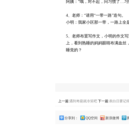
阿姨：“哦，对不起，问习惯了…习
4、老师：“请用“一带一路”造句。
小明：我家小区那一带，一路上全
5、老师布置写作文，小明的作文
上，看到熟睡的妈妈眼睛布满血丝
睡觉的？
上一篇:
遇到奇葩就冷笑吧
下一篇:
表白日要记
分享到：
QQ空间
新浪微博