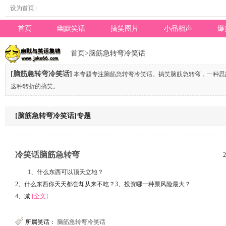
设为首页
|
首页
幽默笑话
搞笑图片
小品相声
爆
专题
首页
>
脑筋急转弯冷笑话
[脑筋急转弯冷笑话]
本专题专注脑筋急转弯冷笑话。搞笑脑筋急转弯，一种思
这种转折的搞笑。
[脑筋急转弯冷笑话]专题
冷笑话脑筋急转弯
2
1、什么东西可以顶天立地？
2、什么东西你天天都尝却从来不吃？3、投资哪一种票风险最大？
4、减
[全文]
所属笑话：
脑筋急转弯冷笑话