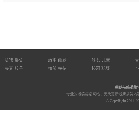
笑话
爆笑
故事
幽默
签名
儿童
夫妻
段子
搞笑
短信
校园
职场
幽默与笑话集
专业的爆笑笑话网站，天天更新最新搞笑内容；
© CopyRight 2014-2