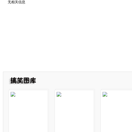
无相关信息