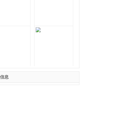
葩的二货炒菜就
因为有了快乐的钥
了半天看到这结
真的太谢谢你的
信息
这蜡像也是“太
据说能找到6处以