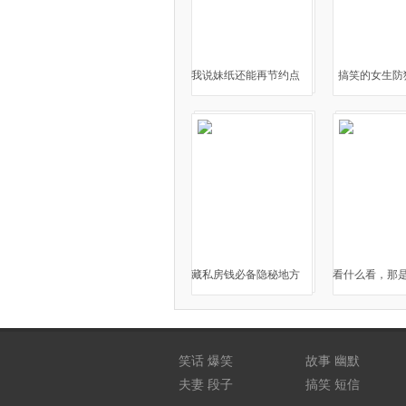
我说妹纸还能再节约点
搞笑的女生防
藏私房钱必备隐秘地方
看什么看，那
笑话
爆笑
故事
幽默
夫妻
段子
搞笑
短信