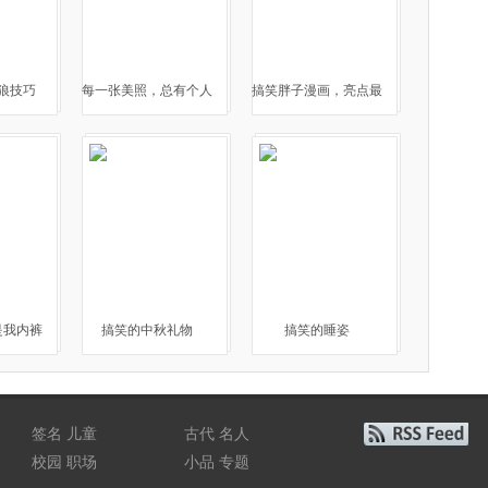
狼技巧
每一张美照，总有个人
搞笑胖子漫画，亮点最
在
后
是我内裤
搞笑的中秋礼物
搞笑的睡姿
签名
儿童
古代
名人
校园
职场
小品
专题