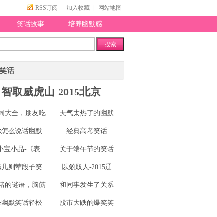
RSS订阅
|
加入收藏
|
网站地图
笑话故事
培养幽默感
搜索
笑话
智取威虎山-2015北京
词大全，朋友吃
天气太热了的幽默
你怎么说话幽默
经典高考笑话
小宝小品-《表
关于端午节的笑话
选几则荤段子笑
以貌取人-2015辽
猪的谜语，脑筋
和同事发生了关系
条幽默笑话轻松
股市大跌的爆笑笑