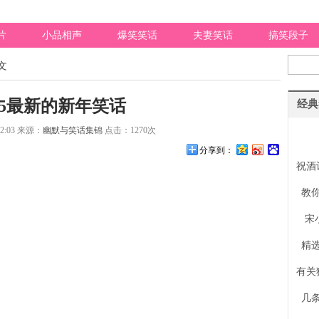
片
小品相声
爆笑笑话
夫妻笑话
搞笑段子
文
015最新的新年笑话
经典
32:03
来源：
幽默与笑话集锦
点击：
1270
次
分享到：
祝酒
教
宋
精
有关
几