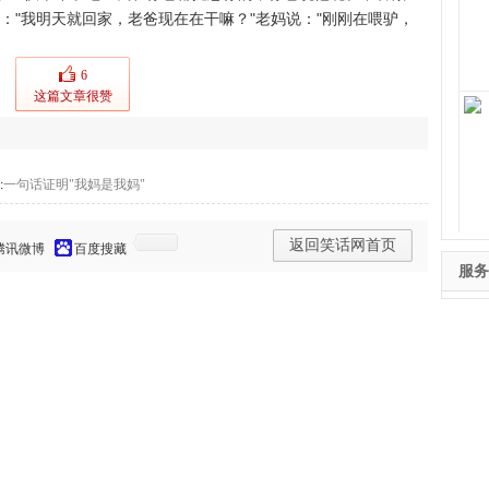
奇
："我明天就回家，老爸现在在干嘛？"老妈说："刚刚在喂驴，
6
这篇文章很赞
夹
:
一句话证明"我妈是我妈"
返回笑话网首页
腾讯微博
百度搜藏
服务