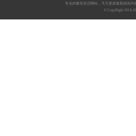
专业的爆笑笑话网站，天天更新最新搞笑内容；
© CopyRight 2014-2