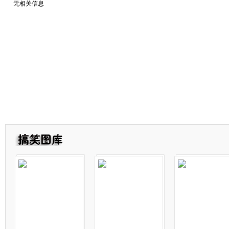
无相关信息