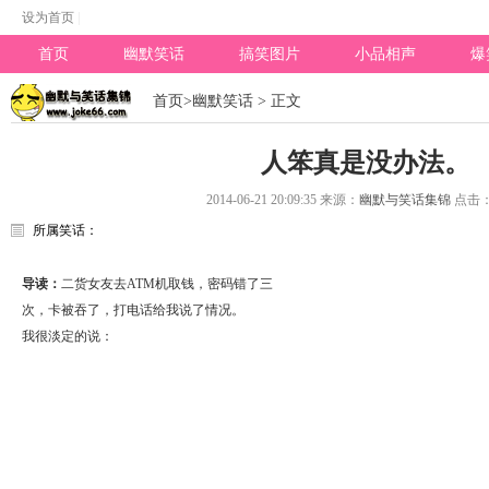
设为首页
|
首页
幽默笑话
搞笑图片
小品相声
爆
专题
首页
>
幽默笑话
> 正文
人笨真是没办法。
2014-06-21 20:09:35
来源：
幽默与笑话集锦
点击
所属笑话：
导读：
二货女友去ATM机取钱，密码错了三
次，卡被吞了，打电话给我说了情况。
我很淡定的说：