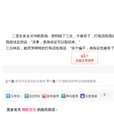
二货女友去ATM机取钱，密码错了三次，卡被吞了，打电话给我
我很淡定的说：“没事，拿身份证可以取回来。”
三分钟后，她哭哭啼啼的打电话给我说：“你个骗子，身份证也被吞了
0
这篇文章很赞
上一篇:
喜洋洋还是怕灰太狼的
下一篇:
13个脑筋急转弯让你想破脑袋。
0
分享到：
QQ空间
新浪微博
腾讯微博
百度搜藏
更多有关
幽默笑话
的相关笑话：