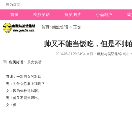
设为首页
|
首页
幽默笑话
搞笑图片
小品相声
爆
专题
首页
>
幽默笑话
> 正文
帅又不能当饭吃，但是不帅的话..
2014-06-21 20:24:34
来源：
幽默与笑话集锦
点击
所属笑话：
男女笑话
导读：
一对男女的对话：
男：为什么你看上我啊？
女：因为你长得帅啊。
男：帅又不能当饭吃。
女：但