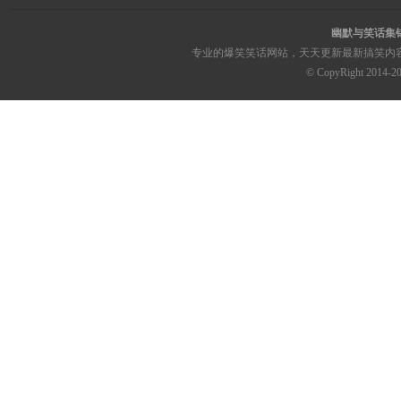
幽默与笑话集
专业的爆笑笑话网站，天天更新最新搞笑内容；
© CopyRight 2014-2