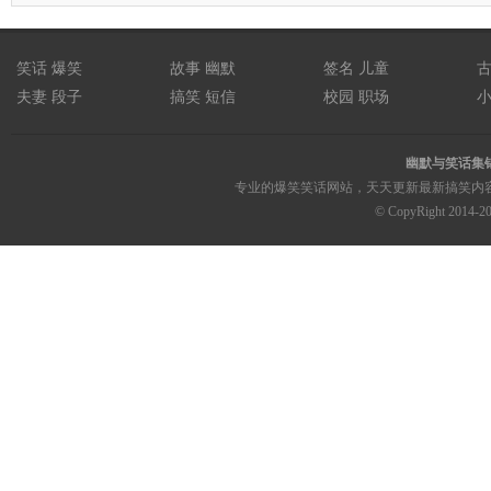
笑话
爆笑
故事
幽默
签名
儿童
夫妻
段子
搞笑
短信
校园
职场
幽默与笑话集
专业的爆笑笑话网站，天天更新最新搞笑内容；
© CopyRight 2014-2